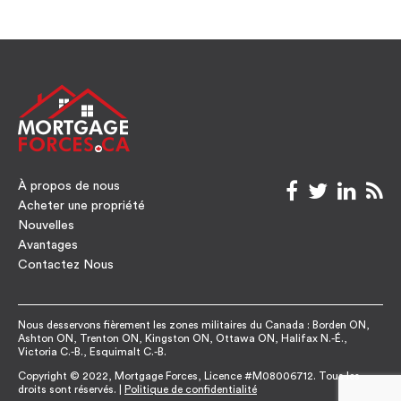
À propos de nous
facebook
twitter
link
rs
Acheter une propriété
Nouvelles
Avantages
Contactez Nous
Nous desservons fièrement les zones militaires du Canada : Borden ON,
Ashton ON, Trenton ON, Kingston ON, Ottawa ON, Halifax N.-É.,
Victoria C.-B., Esquimalt C.-B.
Copyright © 2022, Mortgage Forces, Licence #M08006712. Tous les
droits sont réservés. |
Politique de confidentialité